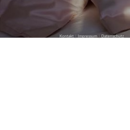
Kontakt
|
Impressum
|
Datenschutz
Wandgestaltung und Akustik
Räume gestalten, leben lassen – mit dem richtigen Blick und dem
entsprechenden handwerklichen Können. Und einer großen
Auswahl verschiedenster Stoffe und Befestigungstechniken.
Flächenvorhänge
Wandvertäfelungen