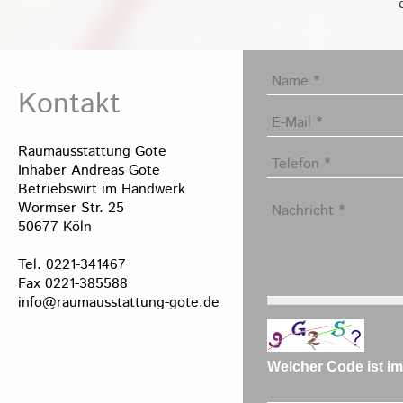
Name
*
Kontakt
E-Mail
*
Raumausstattung Gote
Telefon
Inhaber Andreas Gote
Betriebswirt im Handwerk
Nachricht
Wormser Str. 25
50677 Köln
Tel. 0221-341467
Fax 0221-385588
info@raumausstattung-gote.de
Welcher Code ist i